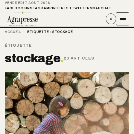
VENDREDI 7 AOÛT 2026
FACEBOOK
INSTAGRAM
PINTEREST
TWITTER
SNAPCHAT
⌕
ACCUEIL
›
ÉTIQUETTE :
STOCKAGE
ÉTIQUETTE
stockage
.
20 ARTICLES