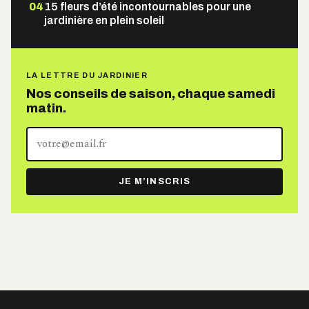
04
15 fleurs d’été incontournables pour une
jardinière en plein soleil
LA LETTRE DU JARDINIER
Nos conseils de saison, chaque samedi
matin.
Votre
adresse
e-
JE M’INSCRIS
mail