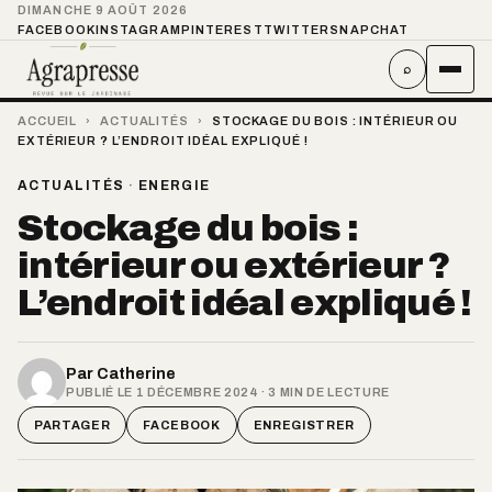
DIMANCHE 9 AOÛT 2026
FACEBOOK
INSTAGRAM
PINTEREST
TWITTER
SNAPCHAT
⌕
ACCUEIL
›
ACTUALITÉS
›
STOCKAGE DU BOIS : INTÉRIEUR OU
EXTÉRIEUR ? L’ENDROIT IDÉAL EXPLIQUÉ !
ACTUALITÉS
·
ENERGIE
Stockage du bois :
intérieur ou extérieur ?
L’endroit idéal expliqué !
Par
Catherine
PUBLIÉ LE 1 DÉCEMBRE 2024 · 3 MIN DE LECTURE
PARTAGER
FACEBOOK
ENREGISTRER