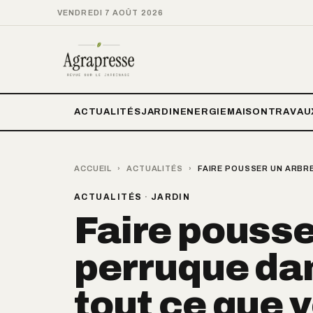
VENDREDI 7 AOÛT 2026
ACTUALITÉS
JARDIN
ENERGIE
MAISON
TRAVAU
ACCUEIL
›
ACTUALITÉS
›
FAIRE POUSSER UN ARBRE
ACTUALITÉS
·
JARDIN
Faire pousse
perruque dan
tout ce que 