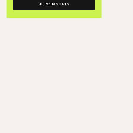
e-
JE M’INSCRIS
mail