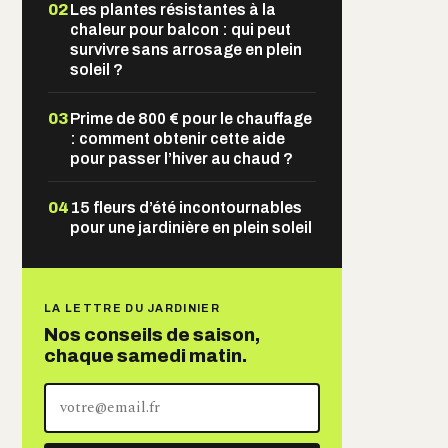
02
Les plantes résistantes à la
chaleur pour balcon : qui peut
survivre sans arrosage en plein
soleil ?
03
Prime de 800 € pour le chauffage
: comment obtenir cette aide
pour passer l’hiver au chaud ?
04
15 fleurs d’été incontournables
pour une jardinière en plein soleil
LA LETTRE DU JARDINIER
Nos conseils de saison,
chaque samedi matin.
Votre
adresse