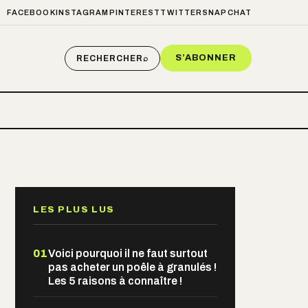
FACEBOOK
INSTAGRAM
PINTEREST
TWITTER
SNAPCHAT
S’ABONNER
RECHERCHER
⌕
LES PLUS LUS
01
Voici pourquoi il ne faut surtout
pas acheter un poêle à granulés !
Les 5 raisons à connaître !