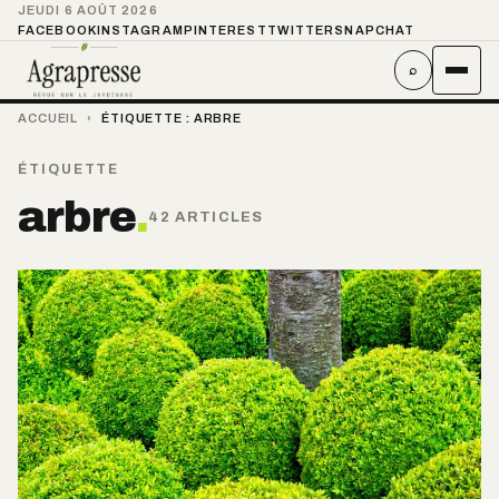
JEUDI 6 AOÛT 2026
FACEBOOK
INSTAGRAM
PINTEREST
TWITTER
SNAPCHAT
⌕
ACCUEIL
›
ÉTIQUETTE :
ARBRE
ÉTIQUETTE
arbre
.
42 ARTICLES