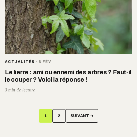
ACTUALITÉS
·
8 FÉV
Le lierre : ami ou ennemi des arbres ? Faut-il
le couper ? Voici la réponse !
3 min de lecture
Pagination
1
2
SUIVANT →
des
publications