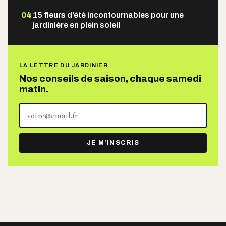
04
15 fleurs d’été incontournables pour une
jardinière en plein soleil
LA LETTRE DU JARDINIER
Nos conseils de saison, chaque samedi
matin.
Votre
adresse
e-
JE M’INSCRIS
mail