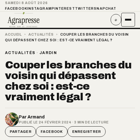
SAMEDI 8 AOÛT 2026
FACEBOOK
INSTAGRAM
PINTEREST
TWITTER
SNAPCHAT
⌕
ACCUEIL
›
ACTUALITÉS
›
COUPER LES BRANCHES DU VOISIN
QUI DÉPASSENT CHEZ SOI : EST-CE VRAIMENT LÉGAL ?
ACTUALITÉS
·
JARDIN
Couper les branches du
voisin qui dépassent
chez soi : est-ce
vraiment légal ?
Par
Armand
PUBLIÉ LE 24 FÉVRIER 2024 · 3 MIN DE LECTURE
PARTAGER
FACEBOOK
ENREGISTRER