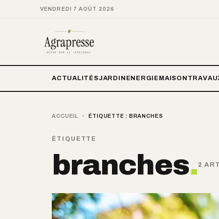
VENDREDI 7 AOÛT 2026
ACTUALITÉS
JARDIN
ENERGIE
MAISON
TRAVAU
ACCUEIL
›
ÉTIQUETTE :
BRANCHES
ÉTIQUETTE
branches
.
2 AR