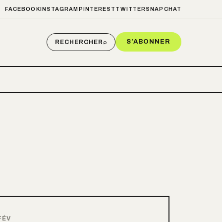
FACEBOOK
INSTAGRAM
PINTEREST
TWITTER
SNAPCHAT
S’ABONNER
RECHERCHER
⌕
FÉV