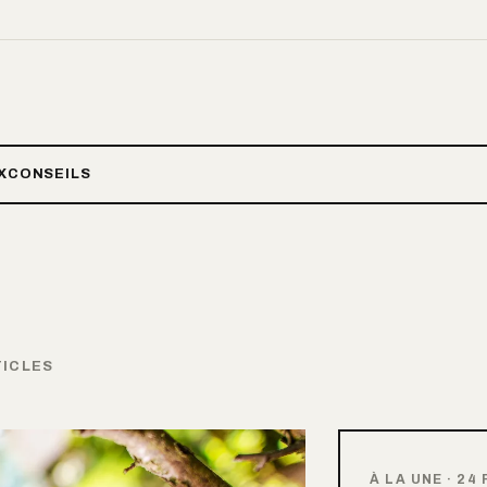
X
CONSEILS
TICLES
À LA UNE
·
24 