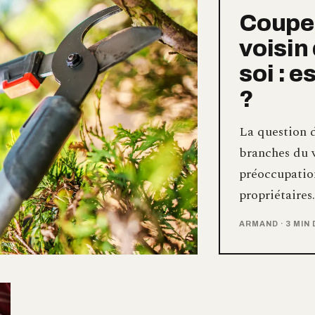
Couper
voisin
soi : e
?
La question d
branches du v
préoccupation
propriétaires
ARMAND
·
3 MIN