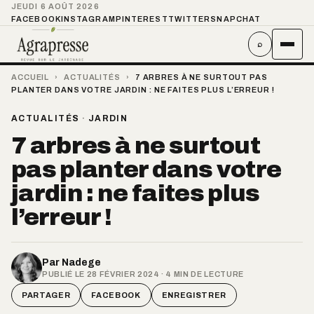
JEUDI 6 AOÛT 2026
FACEBOOK
INSTAGRAM
PINTEREST
TWITTER
SNAPCHAT
⌕
ACCUEIL
›
ACTUALITÉS
›
7 ARBRES À NE SURTOUT PAS
PLANTER DANS VOTRE JARDIN : NE FAITES PLUS L’ERREUR !
ACTUALITÉS
·
JARDIN
7 arbres à ne surtout
pas planter dans votre
jardin : ne faites plus
l’erreur !
Par
Nadege
PUBLIÉ LE 28 FÉVRIER 2024 · 4 MIN DE LECTURE
PARTAGER
FACEBOOK
ENREGISTRER