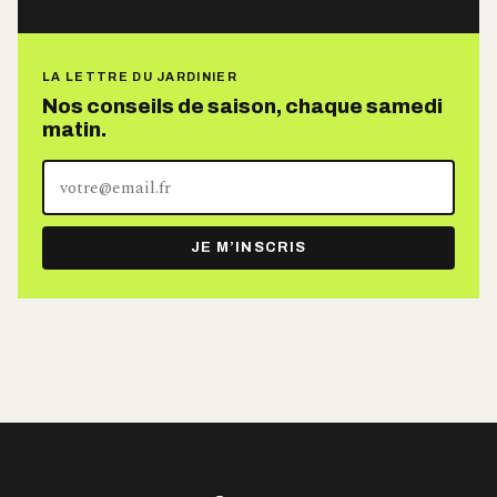
LA LETTRE DU JARDINIER
Nos conseils de saison, chaque samedi
matin.
Votre
adresse
e-
JE M’INSCRIS
mail