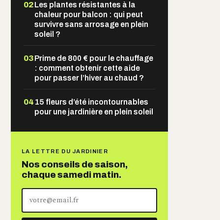
02
Les plantes résistantes à la
chaleur pour balcon : qui peut
survivre sans arrosage en plein
soleil ?
03
Prime de 800 € pour le chauffage
: comment obtenir cette aide
pour passer l’hiver au chaud ?
04
15 fleurs d’été incontournables
pour une jardinière en plein soleil
LA LETTRE DU JARDINIER
Nos conseils de saison,
chaque samedi matin.
Votre
adresse