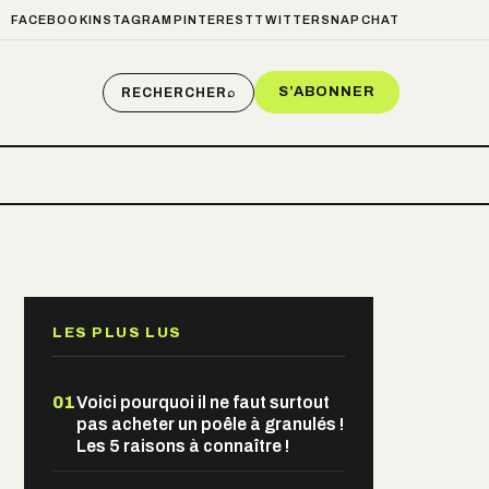
FACEBOOK
INSTAGRAM
PINTEREST
TWITTER
SNAPCHAT
S’ABONNER
RECHERCHER
⌕
LES PLUS LUS
01
Voici pourquoi il ne faut surtout
pas acheter un poêle à granulés !
Les 5 raisons à connaître !