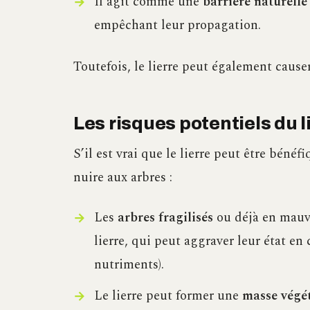
Il agit comme une
barrière naturelle
empêchant leur propagation.
Toutefois, le lierre peut également causer
Les risques potentiels du l
S’il est vrai que le lierre peut être bénéf
nuire aux arbres :
Les
arbres fragilisés
ou déjà en mauva
lierre, qui peut aggraver leur état en
nutriments).
Le lierre peut former une
masse végé