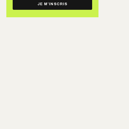
e-
JE M’INSCRIS
mail