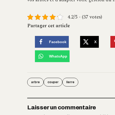
4.2/5 - (37 votes)
Partager cet article
Facebook
X
WhatsApp
arbre
couper
lierre
Laisser un commentaire