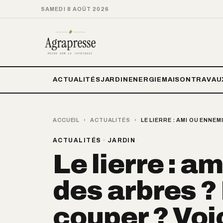
SAMEDI 8 AOÛT 2026
ACTUALITÉS
JARDIN
ENERGIE
MAISON
TRAVAU
ACCUEIL
›
ACTUALITÉS
›
LE LIERRE : AMI OU ENNEM
ACTUALITÉS
·
JARDIN
Le lierre : a
des arbres ? 
couper ? Voic