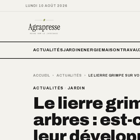
LUNDI 10 AOÛT 2026
ACTUALITÉS
JARDIN
ENERGIE
MAISON
TRAVAU
ACCUEIL
›
ACTUALITÉS
›
LE LIERRE GRIMPE SUR V
ACTUALITÉS
·
JARDIN
Le lierre gri
arbres : est
leur dévelop