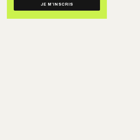
e-
JE M’INSCRIS
mail