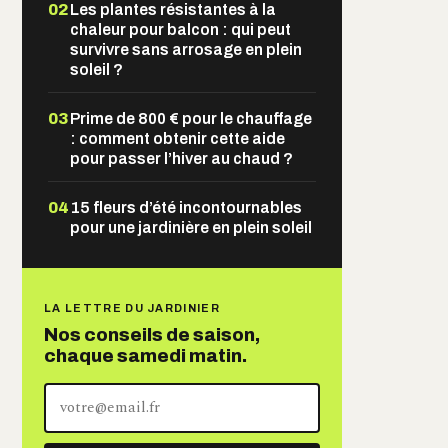
02
Les plantes résistantes à la
chaleur pour balcon : qui peut
survivre sans arrosage en plein
soleil ?
03
Prime de 800 € pour le chauffage
: comment obtenir cette aide
pour passer l’hiver au chaud ?
04
15 fleurs d’été incontournables
pour une jardinière en plein soleil
LA LETTRE DU JARDINIER
Nos conseils de saison,
chaque samedi matin.
Votre
adresse