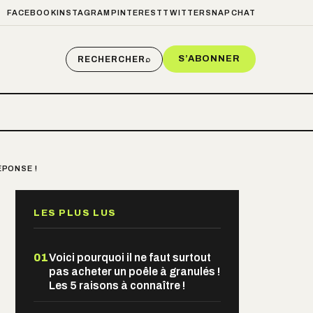
FACEBOOK
INSTAGRAM
PINTEREST
TWITTER
SNAPCHAT
S’ABONNER
RECHERCHER
⌕
ÉPONSE !
LES PLUS LUS
01
Voici pourquoi il ne faut surtout
pas acheter un poêle à granulés !
Les 5 raisons à connaître !