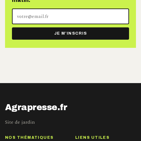
matin.
Votre
adresse
e-
JE M’INSCRIS
mail
Agrapresse.fr
Site de jardin
NOS THÉMATIQUES
LIENS UTILES