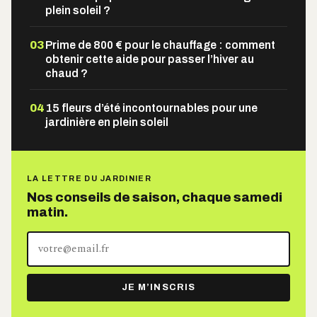
plein soleil ?
03
Prime de 800 € pour le chauffage : comment
obtenir cette aide pour passer l’hiver au
chaud ?
04
15 fleurs d’été incontournables pour une
jardinière en plein soleil
LA LETTRE DU JARDINIER
Nos conseils de saison, chaque samedi
matin.
Votre
adresse
e-
JE M’INSCRIS
mail