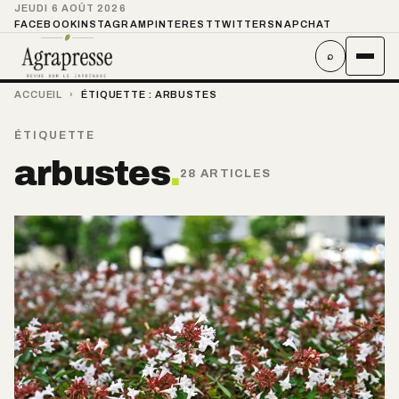
JEUDI 6 AOÛT 2026
FACEBOOK
INSTAGRAM
PINTEREST
TWITTER
SNAPCHAT
⌕
ACCUEIL
›
ÉTIQUETTE :
ARBUSTES
ÉTIQUETTE
arbustes
.
28 ARTICLES