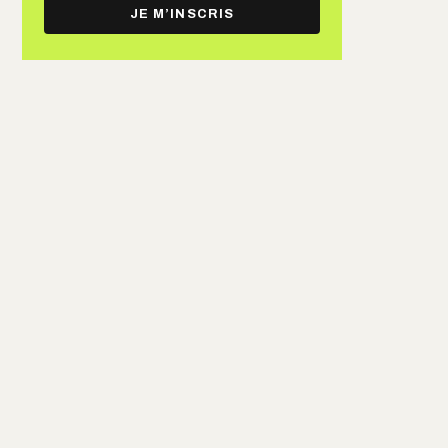
e-
JE M’INSCRIS
mail