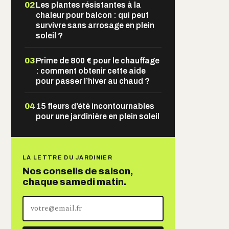
02
Les plantes résistantes à la
chaleur pour balcon : qui peut
survivre sans arrosage en plein
soleil ?
03
Prime de 800 € pour le chauffage
: comment obtenir cette aide
pour passer l’hiver au chaud ?
04
15 fleurs d’été incontournables
pour une jardinière en plein soleil
LA LETTRE DU JARDINIER
Nos conseils de saison,
chaque samedi matin.
Votre
adresse