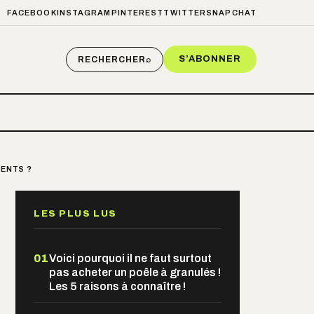
FACEBOOK
INSTAGRAM
PINTEREST
TWITTER
SNAPCHAT
S’ABONNER
RECHERCHER
⌕
MENTS ?
LES PLUS LUS
01
Voici pourquoi il ne faut surtout
pas acheter un poêle à granulés !
Les 5 raisons à connaître !