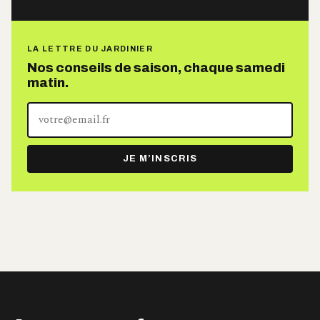
LA LETTRE DU JARDINIER
Nos conseils de saison, chaque samedi
matin.
Votre
adresse
e-
JE M’INSCRIS
mail