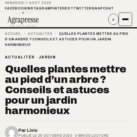
VENDREDI 7 AOÛT 2026
FACEBOOK
INSTAGRAM
PINTEREST
TWITTER
SNAPCHAT
⌕
ACCUEIL
›
ACTUALITÉS
›
QUELLES PLANTES METTRE AU PIED
D’UN ARBRE ? CONSEILS ET ASTUCES POUR UN JARDIN
HARMONIEUX
ACTUALITÉS
·
JARDIN
Quelles plantes mettre
au pied d’un arbre ?
Conseils et astuces
pour un jardin
harmonieux
Par
Livio
PUBLIÉ LE 29 OCTOBRE 2023 · 3 MIN DE LECTURE