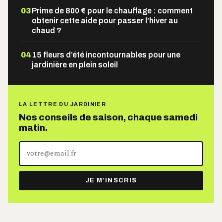
03
Prime de 800 € pour le chauffage : comment
obtenir cette aide pour passer l’hiver au
chaud ?
04
15 fleurs d’été incontournables pour une
jardinière en plein soleil
LA LETTRE DU JARDINIER
Nos conseils de saison, chaque samedi
matin.
Votre
adresse
e-
JE M’INSCRIS
mail