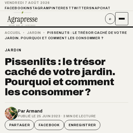
VENDREDI 7 AOÛT 2026
FACEBOOK
INSTAGRAM
PINTEREST
TWITTER
SNAPCHAT
⌕
ACCUEIL
›
JARDIN
›
PISSENLITS : LE TRÉSOR CACHÉ DE VOTRE
JARDIN. POURQUOI ET COMMENT LES CONSOMMER ?
JARDIN
Pissenlits : le trésor
caché de votre jardin.
Pourquoi et comment
les consommer ?
Par
Armand
PUBLIÉ LE 25 JUIN 2023 · 3 MIN DE LECTURE
PARTAGER
FACEBOOK
ENREGISTRER