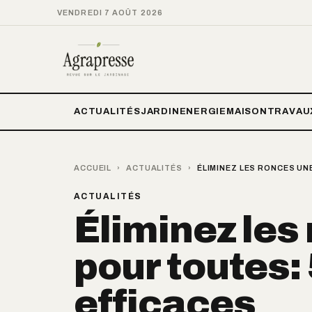
VENDREDI 7 AOÛT 2026
ACTUALITÉS
JARDIN
ENERGIE
MAISON
TRAVAU
ACCUEIL
›
ACTUALITÉS
›
ÉLIMINEZ LES RONCES UN
ACTUALITÉS
Éliminez les
pour toutes:
efficaces