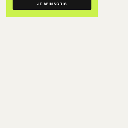
e-
JE M’INSCRIS
mail