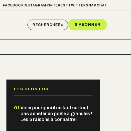
FACEBOOK
INSTAGRAM
PINTEREST
TWITTER
SNAPCHAT
S’ABONNER
RECHERCHER
⌕
LES PLUS LUS
01
Voici pourquoi il ne faut surtout
pas acheter un poêle à granulés !
Les 5 raisons à connaître !