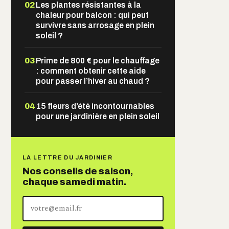
02
Les plantes résistantes à la
chaleur pour balcon : qui peut
survivre sans arrosage en plein
soleil ?
03
Prime de 800 € pour le chauffage
: comment obtenir cette aide
pour passer l’hiver au chaud ?
04
15 fleurs d’été incontournables
pour une jardinière en plein soleil
LA LETTRE DU JARDINIER
Nos conseils de saison,
chaque samedi matin.
Votre
adresse