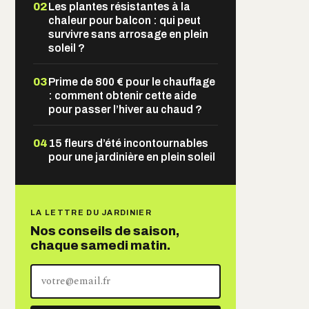
02
Les plantes résistantes à la
chaleur pour balcon : qui peut
survivre sans arrosage en plein
soleil ?
03
Prime de 800 € pour le chauffage
: comment obtenir cette aide
pour passer l’hiver au chaud ?
04
15 fleurs d’été incontournables
pour une jardinière en plein soleil
LA LETTRE DU JARDINIER
Nos conseils de saison,
chaque samedi matin.
Votre
adresse