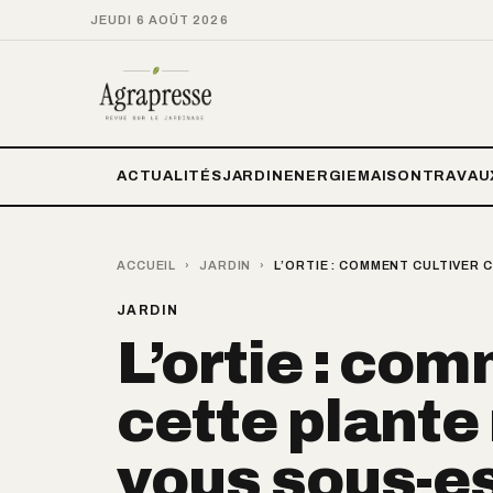
JEUDI 6 AOÛT 2026
ACTUALITÉS
JARDIN
ENERGIE
MAISON
TRAVAU
ACCUEIL
›
JARDIN
›
L’ORTIE : COMMENT CULTIVER 
JARDIN
L’ortie : com
cette plante
vous sous-e