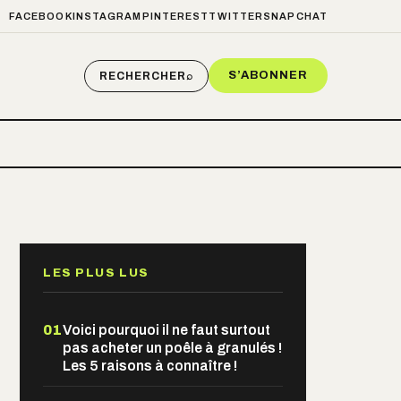
FACEBOOK
INSTAGRAM
PINTEREST
TWITTER
SNAPCHAT
S’ABONNER
RECHERCHER
⌕
LES PLUS LUS
01
Voici pourquoi il ne faut surtout
pas acheter un poêle à granulés !
Les 5 raisons à connaître !