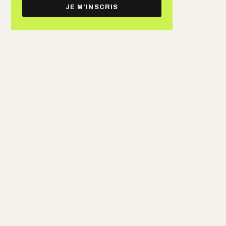
e-
JE M’INSCRIS
mail