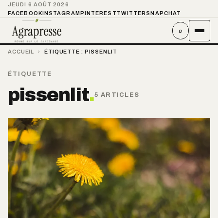
JEUDI 6 AOÛT 2026
FACEBOOK
INSTAGRAM
PINTEREST
TWITTER
SNAPCHAT
⌕
ACCUEIL
›
ÉTIQUETTE :
PISSENLIT
ÉTIQUETTE
pissenlit
.
5 ARTICLES