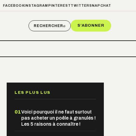
FACEBOOK
INSTAGRAM
PINTEREST
TWITTER
SNAPCHAT
S’ABONNER
RECHERCHER
⌕
LES PLUS LUS
01
Voici pourquoi il ne faut surtout
pas acheter un poêle à granulés !
Les 5 raisons à connaître !