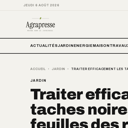
JEUDI 6 AOÛT 2026
ACTUALITÉS
JARDIN
ENERGIE
MAISON
TRAVAU
ACCUEIL
›
JARDIN
›
TRAITER EFFICACEMENT LES T
JARDIN
Traiter effi
taches noire
feuilles des 