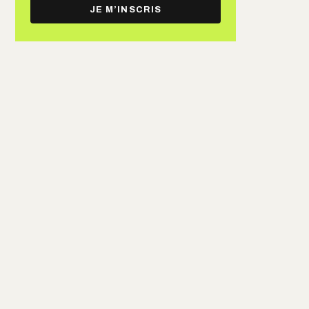
e-
JE M’INSCRIS
mail