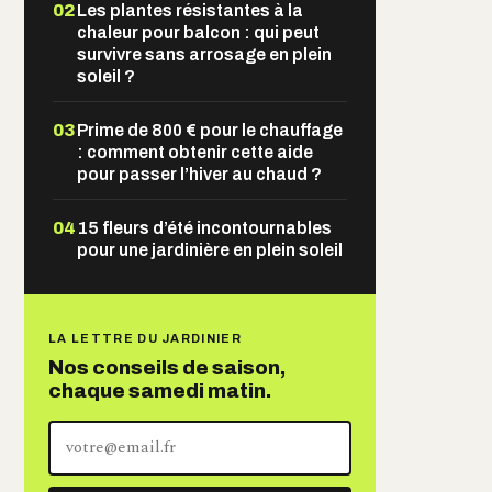
02
Les plantes résistantes à la
chaleur pour balcon : qui peut
survivre sans arrosage en plein
soleil ?
03
Prime de 800 € pour le chauffage
: comment obtenir cette aide
pour passer l’hiver au chaud ?
04
15 fleurs d’été incontournables
pour une jardinière en plein soleil
LA LETTRE DU JARDINIER
Nos conseils de saison,
chaque samedi matin.
Votre
adresse