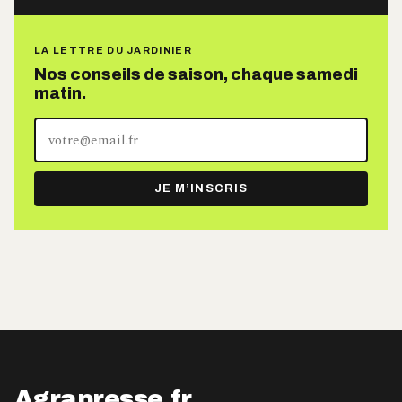
LA LETTRE DU JARDINIER
Nos conseils de saison, chaque samedi
matin.
Votre
adresse
e-
JE M’INSCRIS
mail
Agrapresse.fr