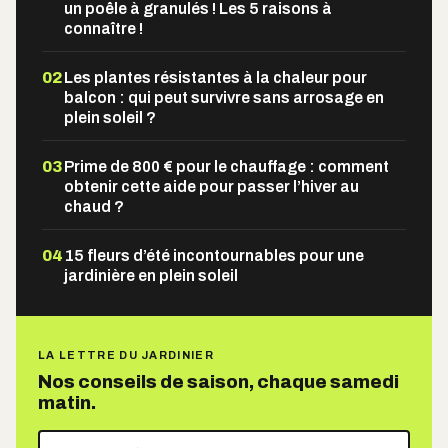
un poêle à granulés ! Les 5 raisons à
connaître !
02
Les plantes résistantes à la chaleur pour
balcon : qui peut survivre sans arrosage en
plein soleil ?
03
Prime de 800 € pour le chauffage : comment
obtenir cette aide pour passer l’hiver au
chaud ?
04
15 fleurs d’été incontournables pour une
jardinière en plein soleil
LA LETTRE DU JARDINIER
Nos conseils de saison, chaque samedi
matin.
Votre