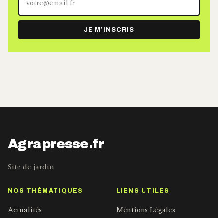
adresse
e-
JE M’INSCRIS
mail
Agrapresse.fr
Site de jardin
NOS THÉMATIQUES
LIENS UTILES
Actualités
Mentions Légales