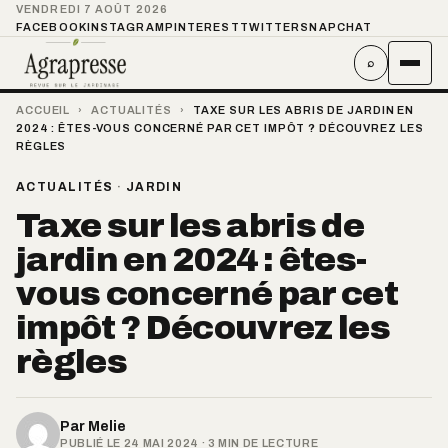
VENDREDI 7 AOÛT 2026
FACEBOOK
INSTAGRAM
PINTEREST
TWITTER
SNAPCHAT
⌕
ACCUEIL
›
ACTUALITÉS
›
TAXE SUR LES ABRIS DE JARDIN EN
2024 : ÊTES-VOUS CONCERNÉ PAR CET IMPÔT ? DÉCOUVREZ LES
RÈGLES
ACTUALITÉS
·
JARDIN
Taxe sur les abris de
jardin en 2024 : êtes-
vous concerné par cet
impôt ? Découvrez les
règles
Par
Melie
PUBLIÉ LE 24 MAI 2024 · 3 MIN DE LECTURE