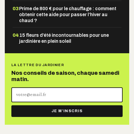
03
Prime de 800 € pour le chauffage : comment
obtenir cette aide pour passer l’hiver au
chaud ?
04
15 fleurs d’été incontournables pour une
jardinière en plein soleil
LA LETTRE DU JARDINIER
Nos conseils de saison, chaque samedi
matin.
Votre
adresse
e-
JE M’INSCRIS
mail