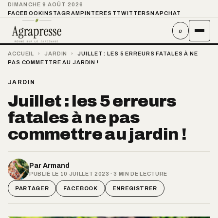
DIMANCHE 9 AOÛT 2026
FACEBOOK
INSTAGRAM
PINTEREST
TWITTER
SNAPCHAT
⌕
ACCUEIL
›
JARDIN
›
JUILLET : LES 5 ERREURS FATALES À NE
PAS COMMETTRE AU JARDIN !
JARDIN
Juillet : les 5 erreurs
fatales à ne pas
commettre au jardin !
Par
Armand
PUBLIÉ LE 10 JUILLET 2023 · 3 MIN DE LECTURE
PARTAGER
FACEBOOK
ENREGISTRER