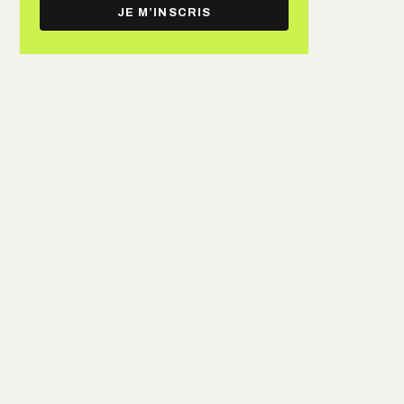
e-
JE M’INSCRIS
mail