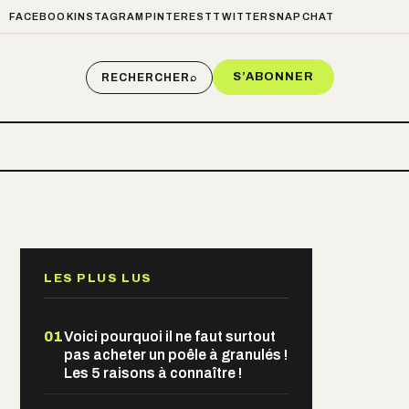
FACEBOOK
INSTAGRAM
PINTEREST
TWITTER
SNAPCHAT
S’ABONNER
RECHERCHER
⌕
LES PLUS LUS
01
Voici pourquoi il ne faut surtout
pas acheter un poêle à granulés !
Les 5 raisons à connaître !