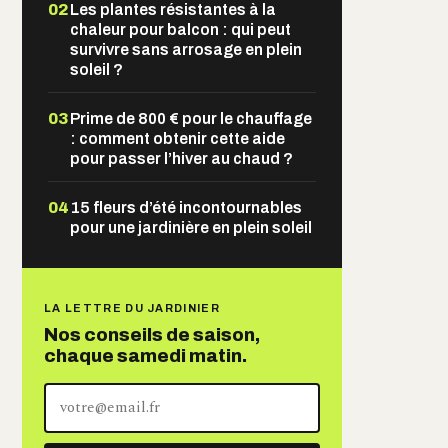
02
Les plantes résistantes à la
chaleur pour balcon : qui peut
survivre sans arrosage en plein
soleil ?
03
Prime de 800 € pour le chauffage
: comment obtenir cette aide
pour passer l’hiver au chaud ?
04
15 fleurs d’été incontournables
pour une jardinière en plein soleil
LA LETTRE DU JARDINIER
Nos conseils de saison,
chaque samedi matin.
Votre
adresse