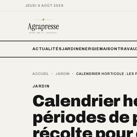
JEUDI 6 AOÛT 2026
ACTUALITÉS
JARDIN
ENERGIE
MAISON
TRAVAU
ACCUEIL
›
JARDIN
›
CALENDRIER HORTICOLE : LES
JARDIN
Calendrier ho
périodes de 
récolte pou