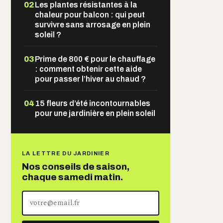
02
Les plantes résistantes à la
chaleur pour balcon : qui peut
survivre sans arrosage en plein
soleil ?
03
Prime de 800 € pour le chauffage
: comment obtenir cette aide
pour passer l’hiver au chaud ?
04
15 fleurs d’été incontournables
pour une jardinière en plein soleil
LA LETTRE DU JARDINIER
Nos conseils de saison,
chaque samedi matin.
Votre
adresse