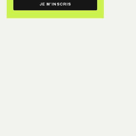
e-
JE M’INSCRIS
mail