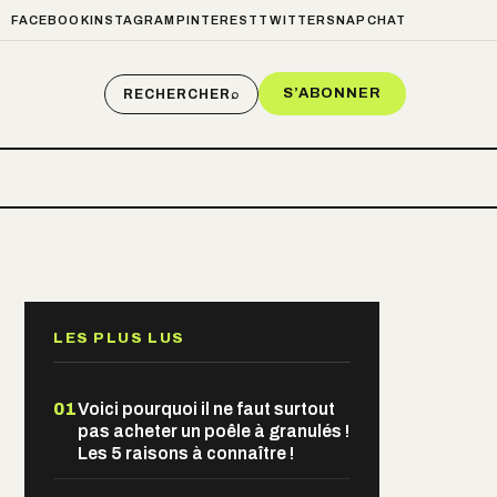
FACEBOOK
INSTAGRAM
PINTEREST
TWITTER
SNAPCHAT
S’ABONNER
RECHERCHER
⌕
LES PLUS LUS
01
Voici pourquoi il ne faut surtout
pas acheter un poêle à granulés !
Les 5 raisons à connaître !