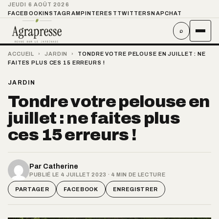
JEUDI 6 AOÛT 2026
FACEBOOK
INSTAGRAM
PINTEREST
TWITTER
SNAPCHAT
⌕
ACCUEIL
›
JARDIN
›
TONDRE VOTRE PELOUSE EN JUILLET : NE
FAITES PLUS CES 15 ERREURS !
JARDIN
Tondre votre pelouse en
juillet : ne faites plus
ces 15 erreurs !
Par
Catherine
PUBLIÉ LE 4 JUILLET 2023 · 4 MIN DE LECTURE
PARTAGER
FACEBOOK
ENREGISTRER