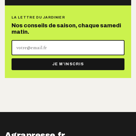
LA LETTRE DU JARDINIER
Nos conseils de saison, chaque samedi
matin.
Votre
adresse
e-
JE M’INSCRIS
mail
Agrapresse.fr