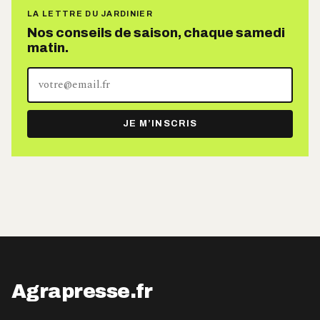
LA LETTRE DU JARDINIER
Nos conseils de saison, chaque samedi
matin.
Votre
adresse
e-
JE M’INSCRIS
mail
Agrapresse.fr