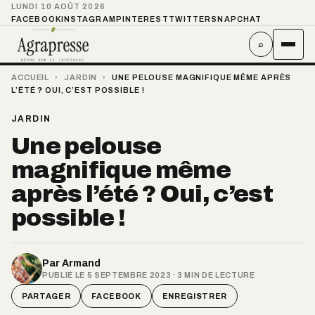
LUNDI 10 AOÛT 2026
FACEBOOK
INSTAGRAM
PINTEREST
TWITTER
SNAPCHAT
⌕
ACCUEIL
›
JARDIN
›
UNE PELOUSE MAGNIFIQUE MÊME APRÈS
L’ÉTÉ ? OUI, C’EST POSSIBLE !
JARDIN
Une pelouse
magnifique même
après l’été ? Oui, c’est
possible !
Par
Armand
PUBLIÉ LE 5 SEPTEMBRE 2023 · 3 MIN DE LECTURE
PARTAGER
FACEBOOK
ENREGISTRER