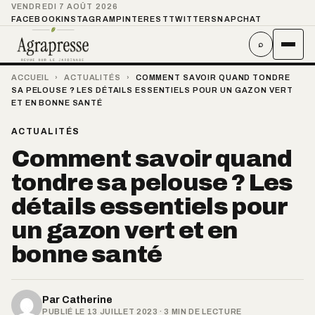
VENDREDI 7 AOÛT 2026
FACEBOOK
INSTAGRAM
PINTEREST
TWITTER
SNAPCHAT
⌕
ACCUEIL
›
ACTUALITÉS
›
COMMENT SAVOIR QUAND TONDRE
SA PELOUSE ? LES DÉTAILS ESSENTIELS POUR UN GAZON VERT
ET EN BONNE SANTÉ
ACTUALITÉS
Comment savoir quand
tondre sa pelouse ? Les
détails essentiels pour
un gazon vert et en
bonne santé
Par
Catherine
PUBLIÉ LE 13 JUILLET 2023 · 3 MIN DE LECTURE