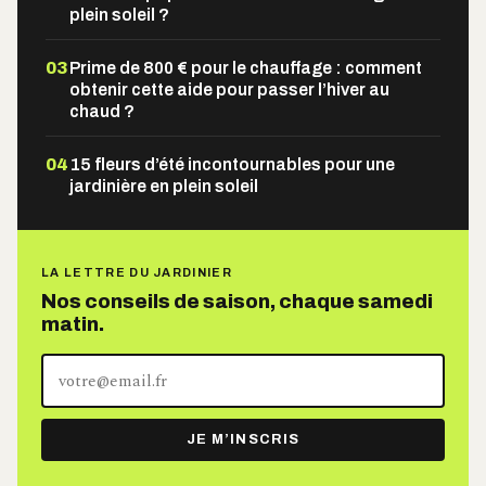
plein soleil ?
03
Prime de 800 € pour le chauffage : comment
obtenir cette aide pour passer l’hiver au
chaud ?
04
15 fleurs d’été incontournables pour une
jardinière en plein soleil
LA LETTRE DU JARDINIER
Nos conseils de saison, chaque samedi
matin.
Votre
adresse
e-
JE M’INSCRIS
mail