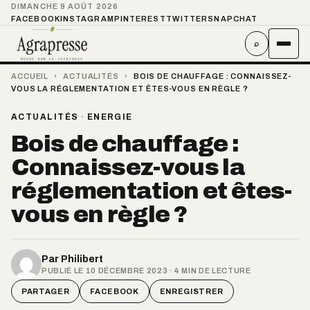
DIMANCHE 9 AOÛT 2026
FACEBOOK
INSTAGRAM
PINTEREST
TWITTER
SNAPCHAT
⌕
ACCUEIL
›
ACTUALITÉS
›
BOIS DE CHAUFFAGE : CONNAISSEZ-
VOUS LA RÉGLEMENTATION ET ÊTES-VOUS EN RÈGLE ?
ACTUALITÉS
·
ENERGIE
Bois de chauffage :
Connaissez-vous la
réglementation et êtes-
vous en règle ?
Par
Philibert
PUBLIÉ LE 10 DÉCEMBRE 2023 · 4 MIN DE LECTURE
PARTAGER
FACEBOOK
ENREGISTRER