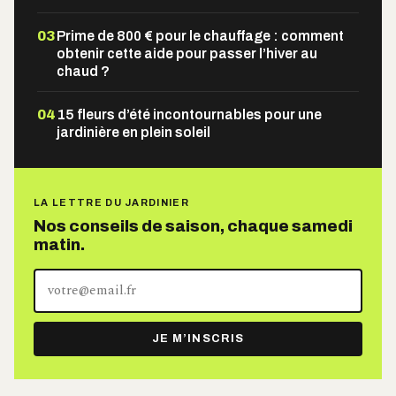
03
Prime de 800 € pour le chauffage : comment
obtenir cette aide pour passer l’hiver au
chaud ?
04
15 fleurs d’été incontournables pour une
jardinière en plein soleil
LA LETTRE DU JARDINIER
Nos conseils de saison, chaque samedi
matin.
Votre
adresse
e-
JE M’INSCRIS
mail