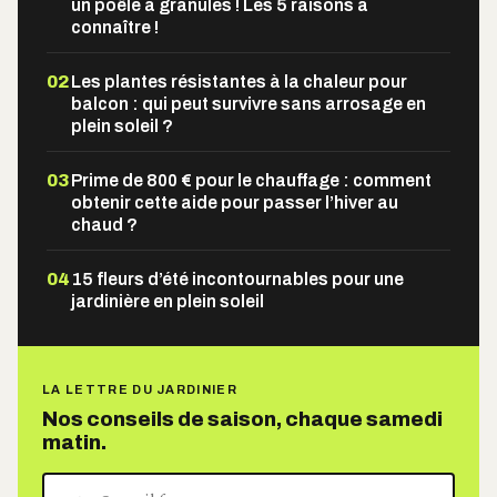
un poêle à granulés ! Les 5 raisons à
connaître !
02
Les plantes résistantes à la chaleur pour
balcon : qui peut survivre sans arrosage en
plein soleil ?
03
Prime de 800 € pour le chauffage : comment
obtenir cette aide pour passer l’hiver au
chaud ?
04
15 fleurs d’été incontournables pour une
jardinière en plein soleil
LA LETTRE DU JARDINIER
Nos conseils de saison, chaque samedi
matin.
Votre