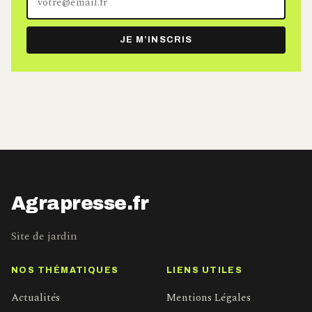
adresse
e-
JE M’INSCRIS
mail
Agrapresse.fr
Site de jardin
NOS THÉMATIQUES
LIENS UTILES
Actualités
Mentions Légales