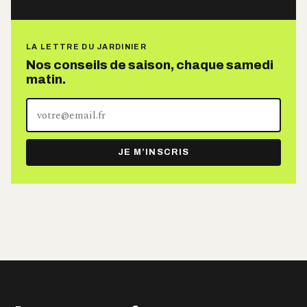
LA LETTRE DU JARDINIER
Nos conseils de saison, chaque samedi
matin.
Votre
adresse
e-
JE M’INSCRIS
mail