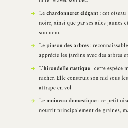
la terre avec son bec.
Le
chardonneret élégant
: cet oiseau
noire, ainsi que par ses ailes jaunes e
son nom.
Le
pinson des arbres
: reconnaissable 
apprécie les jardins avec des arbres e
L’
hirondelle rustique
: cette espèce 
nicher. Elle construit son nid sous les
attrape en vol.
Le
moineau domestique
: ce petit oi
nourrit principalement de graines, ma