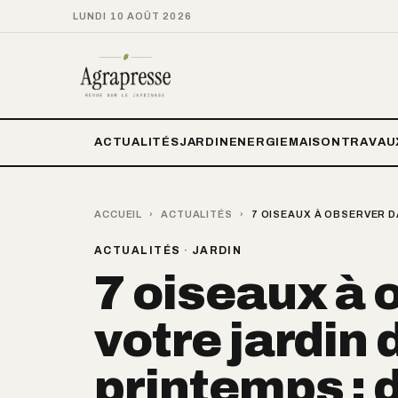
LUNDI 10 AOÛT 2026
ACTUALITÉS
JARDIN
ENERGIE
MAISON
TRAVAU
ACCUEIL
›
ACTUALITÉS
›
7 OISEAUX À OBSERVER D
ACTUALITÉS
·
JARDIN
7 oiseaux à 
votre jardin 
printemps :