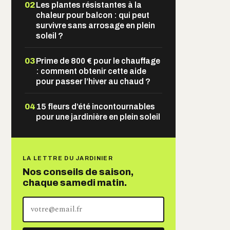
02
Les plantes résistantes à la
chaleur pour balcon : qui peut
survivre sans arrosage en plein
soleil ?
03
Prime de 800 € pour le chauffage
: comment obtenir cette aide
pour passer l’hiver au chaud ?
04
15 fleurs d’été incontournables
pour une jardinière en plein soleil
LA LETTRE DU JARDINIER
Nos conseils de saison,
chaque samedi matin.
Votre
adresse