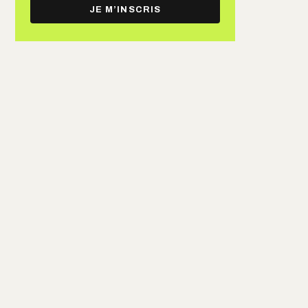
e-
JE M’INSCRIS
mail