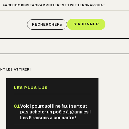
FACEBOOK
INSTAGRAM
PINTEREST
TWITTER
SNAPCHAT
S’ABONNER
RECHERCHER
⌕
T LES ATTIRER !
LES PLUS LUS
01
Voici pourquoi il ne faut surtout
pas acheter un poêle à granulés !
Les 5 raisons à connaître !