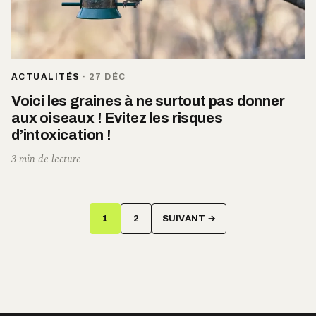
ACTUALITÉS
·
27 DÉC
Voici les graines à ne surtout pas donner
aux oiseaux ! Evitez les risques
d’intoxication !
3 min de lecture
Pagination
1
2
SUIVANT →
des
publications