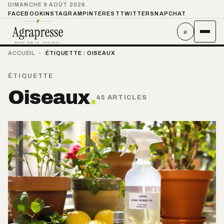
DIMANCHE 9 AOÛT 2026
FACEBOOK
INSTAGRAM
PINTEREST
TWITTER
SNAPCHAT
⌕
ACCUEIL
›
ÉTIQUETTE :
OISEAUX
ÉTIQUETTE
Oiseaux
.
45 ARTICLES