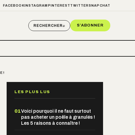
FACEBOOK
INSTAGRAM
PINTEREST
TWITTER
SNAPCHAT
S’ABONNER
RECHERCHER
⌕
E !
LES PLUS LUS
01
Voici pourquoi il ne faut surtout
pas acheter un poêle à granulés !
Les 5 raisons à connaître !