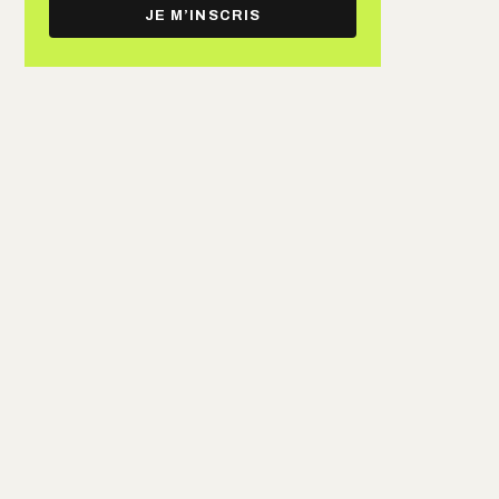
e-
JE M’INSCRIS
mail