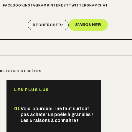
FACEBOOK
INSTAGRAM
PINTEREST
TWITTER
SNAPCHAT
S’ABONNER
RECHERCHER
⌕
 DIFFÉRENTES ESPÈCES
LES PLUS LUS
01
Voici pourquoi il ne faut surtout
pas acheter un poêle à granulés !
Les 5 raisons à connaître !