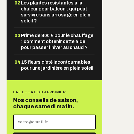
02
Les plantes résistantes à la
chaleur pour balcon : qui peut
survivre sans arrosage en plein
soleil ?
03
Prime de 800 € pour le chauffage
: comment obtenir cette aide
pour passer l’hiver au chaud ?
04
15 fleurs d’été incontournables
pour une jardinière en plein soleil
LA LETTRE DU JARDINIER
Nos conseils de saison,
chaque samedi matin.
Votre
adresse