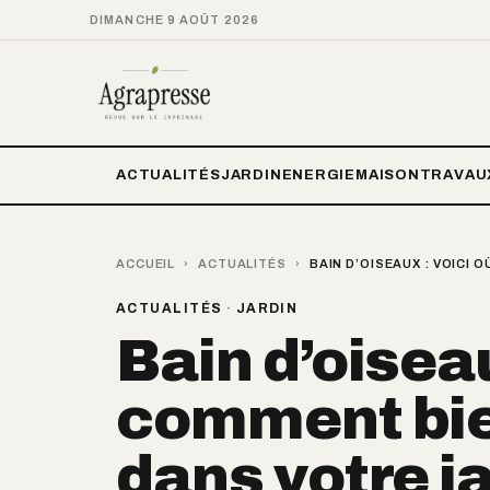
DIMANCHE 9 AOÛT 2026
ACTUALITÉS
JARDIN
ENERGIE
MAISON
TRAVAU
ACCUEIL
›
ACTUALITÉS
›
BAIN D’OISEAUX : VOICI
ACTUALITÉS
·
JARDIN
Bain d’oiseau
comment bien
dans votre j