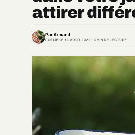
attirer diff
Par
Armand
PUBLIÉ LE 16 AOÛT 2024 · 3 MIN DE LECTURE