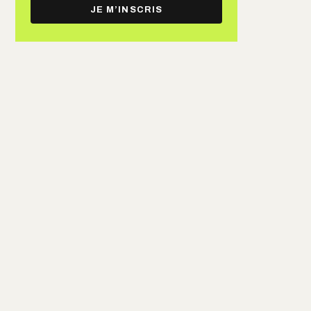
e-
JE M’INSCRIS
mail