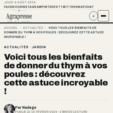
JEUDI 6 AOÛT 2026
FACEBOOK
INSTAGRAM
PINTEREST
TWITTER
SNAPCHAT
⌕
ACCUEIL
›
ACTUALITÉS
›
VOICI TOUS LES BIENFAITS DE
DONNER DU THYM À VOS POULES : DÉCOUVREZ CETTE ASTUCE
INCROYABLE !
ACTUALITÉS
·
JARDIN
Voici tous les bienfaits
de donner du thym à vos
poules : découvrez
cette astuce incroyable
!
Par
Nadege
PUBLIÉ LE 15 FÉVRIER 2024 · 3 MIN DE LECTURE