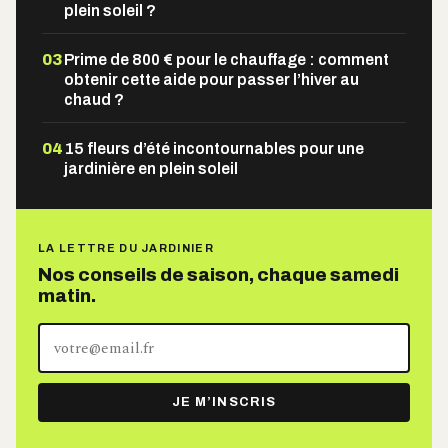
plein soleil ?
03
Prime de 800 € pour le chauffage : comment
obtenir cette aide pour passer l’hiver au
chaud ?
04
15 fleurs d’été incontournables pour une
jardinière en plein soleil
LA LETTRE DU JARDINIER
Nos conseils de saison, chaque samedi
matin.
Votre
adresse
e-
JE M’INSCRIS
mail