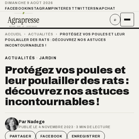
DIMANCHE 9 AOÛT 2026
FACEBOOK
INSTAGRAM
PINTEREST
TWITTER
SNAPCHAT
⌕
ACCUEIL
›
ACTUALITÉS
›
PROTÉGEZ VOS POULES ET LEUR
POULAILLER DES RATS : DÉCOUVREZ NOS ASTUCES
INCONTOURNABLES !
ACTUALITÉS
·
JARDIN
Protégez vos poules et
leur poulailler des rats :
découvrez nos astuces
incontournables !
Par
Nadege
PUBLIÉ LE 4 NOVEMBRE 2023 · 3 MIN DE LECTURE
PARTAGER
FACEBOOK
ENREGISTRER