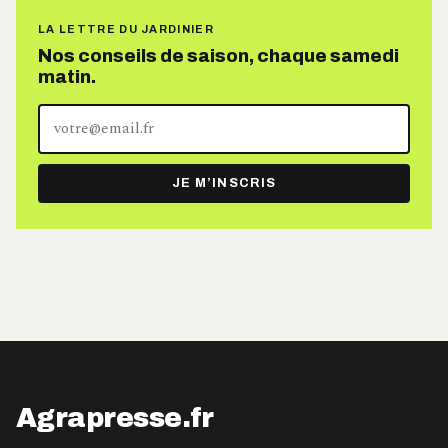
LA LETTRE DU JARDINIER
Nos conseils de saison, chaque samedi
matin.
Votre
adresse
e-
JE M’INSCRIS
mail
Agrapresse.fr