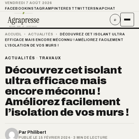
VENDREDI 7 AOÛT 2026
FACEBOOK
INSTAGRAM
PINTEREST
TWITTER
SNAPCHAT
⌕
ACCUEIL
›
ACTUALITÉS
›
DÉCOUVREZ CET ISOLANT ULTRA
EFFICACE MAIS ENCORE MÉCONNU ! AMÉLIOREZ FACILEMENT
L’ISOLATION DE VOS MURS !
ACTUALITÉS
·
TRAVAUX
Découvrez cet isolant
ultra efficace mais
encore méconnu !
Améliorez facilement
l’isolation de vos murs !
Par
Philibert
PUBLIÉ LE 15 FÉVRIER 2024 · 3 MIN DE LECTURE