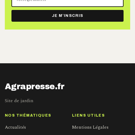
adresse
e-
JE M’INSCRIS
mail
Agrapresse.fr
Site de jardin
NOS THÉMATIQUES
LIENS UTILES
Actualités
Mentions Légales