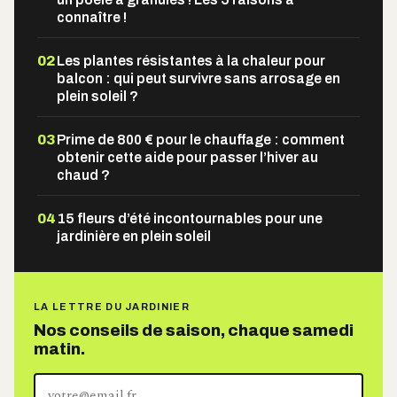
connaître !
02
Les plantes résistantes à la chaleur pour
balcon : qui peut survivre sans arrosage en
plein soleil ?
03
Prime de 800 € pour le chauffage : comment
obtenir cette aide pour passer l’hiver au
chaud ?
04
15 fleurs d’été incontournables pour une
jardinière en plein soleil
LA LETTRE DU JARDINIER
Nos conseils de saison, chaque samedi
matin.
Votre