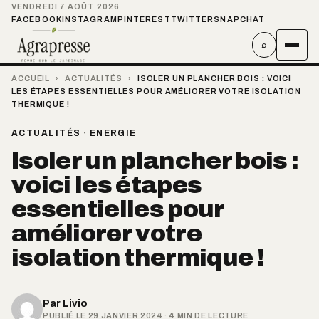
VENDREDI 7 AOÛT 2026
FACEBOOK
INSTAGRAM
PINTEREST
TWITTER
SNAPCHAT
⌕
ACCUEIL
›
ACTUALITÉS
›
ISOLER UN PLANCHER BOIS : VOICI
LES ÉTAPES ESSENTIELLES POUR AMÉLIORER VOTRE ISOLATION
THERMIQUE !
ACTUALITÉS
·
ENERGIE
Isoler un plancher bois :
voici les étapes
essentielles pour
améliorer votre
isolation thermique !
Par
Livio
PUBLIÉ LE 29 JANVIER 2024 · 4 MIN DE LECTURE