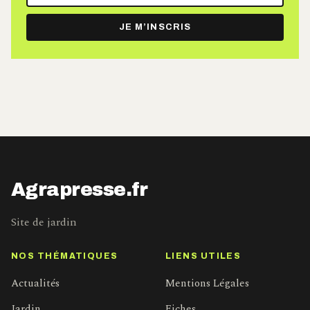
adresse
e-
JE M’INSCRIS
mail
Agrapresse.fr
Site de jardin
NOS THÉMATIQUES
LIENS UTILES
Actualités
Mentions Légales
Jardin
Fiches