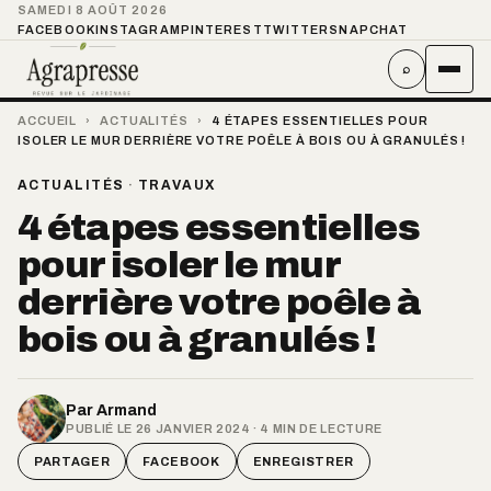
SAMEDI 8 AOÛT 2026
FACEBOOK
INSTAGRAM
PINTEREST
TWITTER
SNAPCHAT
⌕
ACCUEIL
›
ACTUALITÉS
›
4 ÉTAPES ESSENTIELLES POUR
ISOLER LE MUR DERRIÈRE VOTRE POÊLE À BOIS OU À GRANULÉS !
ACTUALITÉS
·
TRAVAUX
4 étapes essentielles
pour isoler le mur
derrière votre poêle à
bois ou à granulés !
Par
Armand
PUBLIÉ LE 26 JANVIER 2024 · 4 MIN DE LECTURE
PARTAGER
FACEBOOK
ENREGISTRER