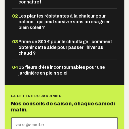
connaître !
02
Les plantes résistantes à la chaleur pour
balcon : qui peut survivre sans arrosage en
plein soleil ?
03
Prime de 800 € pour le chauffage : comment
obtenir cette aide pour passer l’hiver au
chaud ?
04
15 fleurs d’été incontournables pour une
jardinière en plein soleil
LA LETTRE DU JARDINIER
Nos conseils de saison, chaque samedi
matin.
Votre