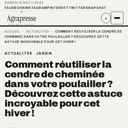
SAMEDI 8 AOÛT 2026
FACEBOOK
INSTAGRAM
PINTEREST
TWITTER
SNAPCHAT
⌕
ACCUEIL
›
ACTUALITÉS
›
COMMENT RÉUTILISER LA CENDRE DE
CHEMINÉE DANS VOTRE POULAILLER ? DÉCOUVREZ CETTE
ASTUCE INCROYABLE POUR CET HIVER !
ACTUALITÉS
·
JARDIN
Comment réutiliser la
cendre de cheminée
dans votre poulailler ?
Découvrez cette astuce
incroyable pour cet
hiver !