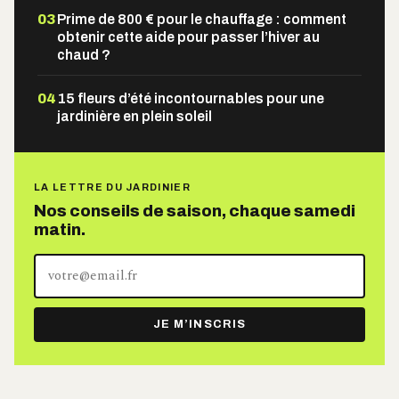
03
Prime de 800 € pour le chauffage : comment
obtenir cette aide pour passer l’hiver au
chaud ?
04
15 fleurs d’été incontournables pour une
jardinière en plein soleil
LA LETTRE DU JARDINIER
Nos conseils de saison, chaque samedi
matin.
Votre
adresse
e-
JE M’INSCRIS
mail