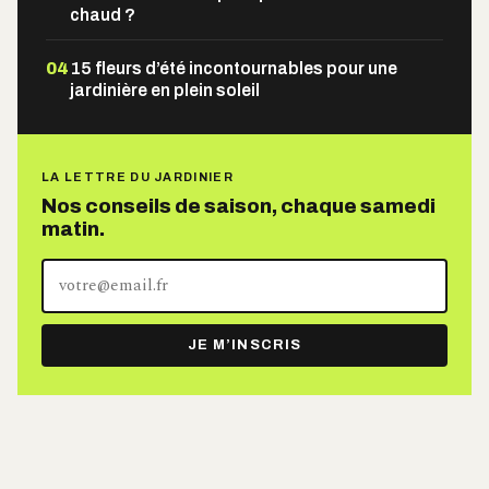
chaud ?
04
15 fleurs d’été incontournables pour une
jardinière en plein soleil
LA LETTRE DU JARDINIER
Nos conseils de saison, chaque samedi
matin.
Votre
adresse
e-
JE M’INSCRIS
mail