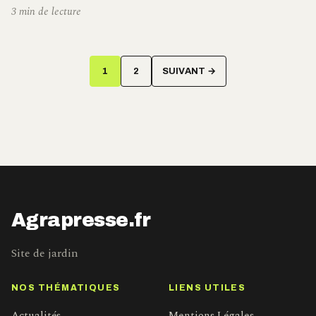
3 min de lecture
Pagination
1
2
SUIVANT →
des
publications
Agrapresse.fr
Site de jardin
NOS THÉMATIQUES
LIENS UTILES
Actualités
Mentions Légales