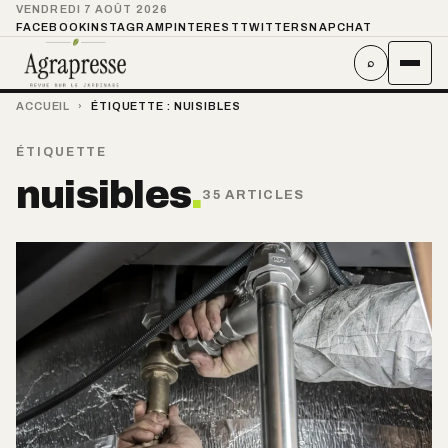
VENDREDI 7 AOÛT 2026
FACEBOOK
INSTAGRAM
PINTEREST
TWITTER
SNAPCHAT
⌕
ACCUEIL
›
ÉTIQUETTE :
NUISIBLES
ÉTIQUETTE
nuisibles
.
35 ARTICLES