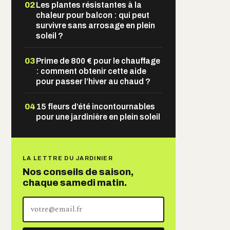
02
Les plantes résistantes à la
chaleur pour balcon : qui peut
survivre sans arrosage en plein
soleil ?
03
Prime de 800 € pour le chauffage
: comment obtenir cette aide
pour passer l’hiver au chaud ?
04
15 fleurs d’été incontournables
pour une jardinière en plein soleil
LA LETTRE DU JARDINIER
Nos conseils de saison,
chaque samedi matin.
Votre
adresse