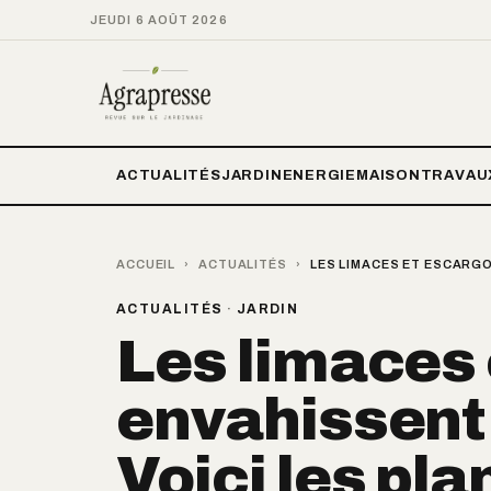
JEUDI 6 AOÛT 2026
ACTUALITÉS
JARDIN
ENERGIE
MAISON
TRAVAU
ACCUEIL
›
ACTUALITÉS
›
LES LIMACES ET ESCARGO
ACTUALITÉS
·
JARDIN
Les limaces 
envahissent 
Voici les pla