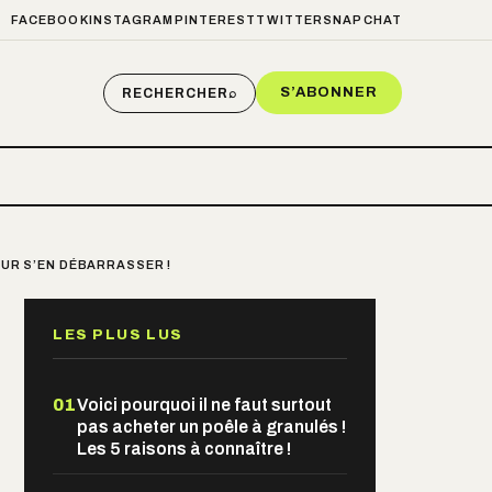
FACEBOOK
INSTAGRAM
PINTEREST
TWITTER
SNAPCHAT
S’ABONNER
RECHERCHER
⌕
OUR S’EN DÉBARRASSER !
LES PLUS LUS
01
Voici pourquoi il ne faut surtout
pas acheter un poêle à granulés !
Les 5 raisons à connaître !