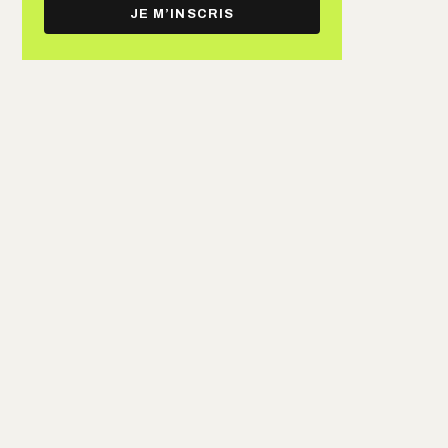
e-
JE M’INSCRIS
mail