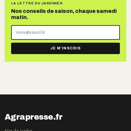
LA LETTRE DU JARDINIER
Nos conseils de saison, chaque samedi
matin.
Votre
adresse
e-
JE M’INSCRIS
mail
Agrapresse.fr
Site de jardin