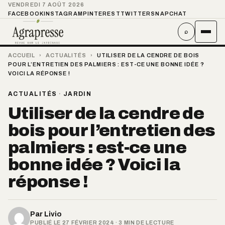
VENDREDI 7 AOÛT 2026
FACEBOOK
INSTAGRAM
PINTEREST
TWITTER
SNAPCHAT
⌕
ACCUEIL
›
ACTUALITÉS
›
UTILISER DE LA CENDRE DE BOIS
POUR L’ENTRETIEN DES PALMIERS : EST-CE UNE BONNE IDÉE ?
VOICI LA RÉPONSE !
ACTUALITÉS
·
JARDIN
Utiliser de la cendre de
bois pour l’entretien des
palmiers : est-ce une
bonne idée ? Voici la
réponse !
Par
Livio
PUBLIÉ LE 27 FÉVRIER 2024 · 3 MIN DE LECTURE