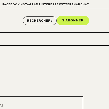
FACEBOOK
INSTAGRAM
PINTEREST
TWITTER
SNAPCHAT
S’ABONNER
RECHERCHER
⌕
AI