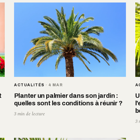
ACTUALITÉS
·
4 MAR
A
t
Planter un palmier dans son jardin :
U
quelles sont les conditions à réunir ?
l
b
3 min de lecture
3 