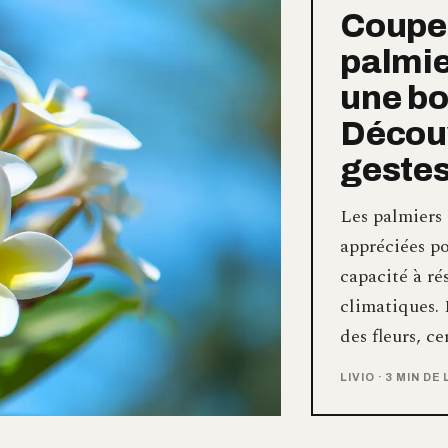
Couper
palmie
une bo
Découv
geste
Les palmiers 
appréciées po
capacité à ré
climatiques. 
des fleurs, ce
LIVIO
·
3 MIN DE