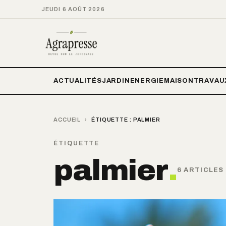
JEUDI 6 AOÛT 2026
ACTUALITÉS
JARDIN
ENERGIE
MAISON
TRAVAU
ACCUEIL
›
ÉTIQUETTE :
PALMIER
ÉTIQUETTE
palmier
.
6 ARTICLES