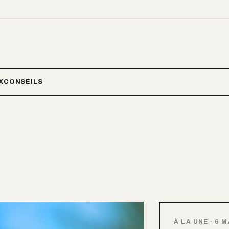
X
CONSEILS
À LA UNE
·
6 M