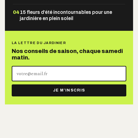
04
15 fleurs d’été incontournables pour une
jardinière en plein soleil
LA LETTRE DU JARDINIER
Nos conseils de saison, chaque samedi
matin.
Votre
adresse
e-
JE M’INSCRIS
mail