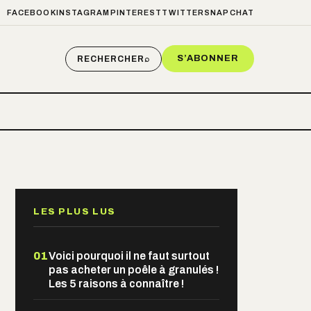
FACEBOOK
INSTAGRAM
PINTEREST
TWITTER
SNAPCHAT
S’ABONNER
RECHERCHER
⌕
LES PLUS LUS
01
Voici pourquoi il ne faut surtout
pas acheter un poêle à granulés !
Les 5 raisons à connaître !