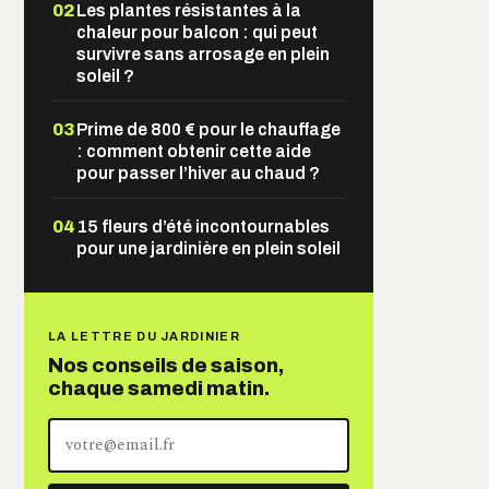
02
Les plantes résistantes à la
chaleur pour balcon : qui peut
survivre sans arrosage en plein
soleil ?
03
Prime de 800 € pour le chauffage
: comment obtenir cette aide
pour passer l’hiver au chaud ?
04
15 fleurs d’été incontournables
pour une jardinière en plein soleil
LA LETTRE DU JARDINIER
Nos conseils de saison,
chaque samedi matin.
Votre
adresse