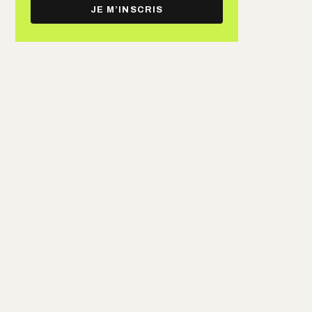
e-
JE M’INSCRIS
mail