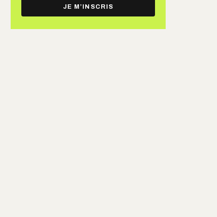
e-
JE M’INSCRIS
mail