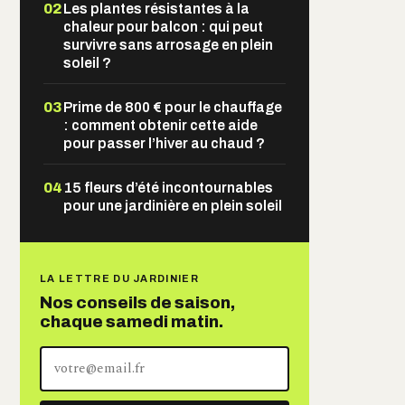
02
Les plantes résistantes à la
chaleur pour balcon : qui peut
survivre sans arrosage en plein
soleil ?
03
Prime de 800 € pour le chauffage
: comment obtenir cette aide
pour passer l’hiver au chaud ?
04
15 fleurs d’été incontournables
pour une jardinière en plein soleil
LA LETTRE DU JARDINIER
Nos conseils de saison,
chaque samedi matin.
Votre
adresse