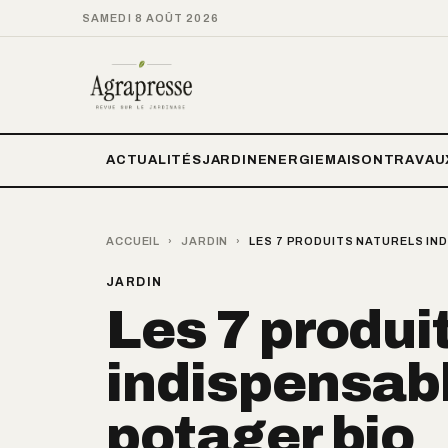
SAMEDI 8 AOÛT 2026
ACTUALITÉS
JARDIN
ENERGIE
MAISON
TRAVAU
ACCUEIL
›
JARDIN
›
LES 7 PRODUITS NATURELS IN
JARDIN
Les 7 produi
indispensabl
potager bio