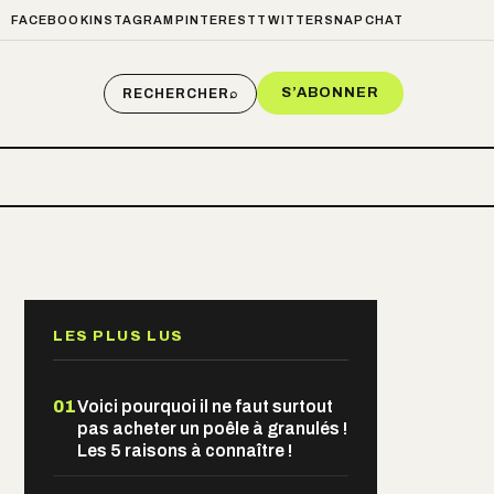
FACEBOOK
INSTAGRAM
PINTEREST
TWITTER
SNAPCHAT
S’ABONNER
RECHERCHER
⌕
LES PLUS LUS
01
Voici pourquoi il ne faut surtout
pas acheter un poêle à granulés !
Les 5 raisons à connaître !