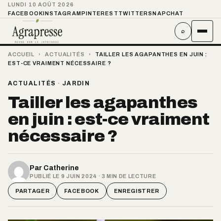
LUNDI 10 AOÛT 2026
FACEBOOK
INSTAGRAM
PINTEREST
TWITTER
SNAPCHAT
⌕
ACCUEIL
›
ACTUALITÉS
›
TAILLER LES AGAPANTHES EN JUIN :
EST-CE VRAIMENT NÉCESSAIRE ?
ACTUALITÉS
·
JARDIN
Tailler les agapanthes
en juin : est-ce vraiment
nécessaire ?
Par
Catherine
PUBLIÉ LE 9 JUIN 2024 · 3 MIN DE LECTURE
PARTAGER
FACEBOOK
ENREGISTRER