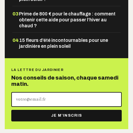
03
Prime de 800 € pour le chauffage : comment
obtenir cette aide pour passer l’hiver au
chaud ?
04
15 fleurs d’été incontournables pour une
jardinière en plein soleil
LA LETTRE DU JARDINIER
Nos conseils de saison, chaque samedi
matin.
Votre
adresse
e-
JE M’INSCRIS
mail